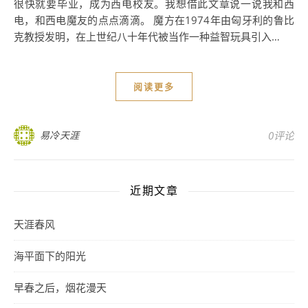
很快就要毕业，成为西电校友。我想借此文章说一说我和西
电，和西电魔友的点点滴滴。 魔方在1974年由匈牙利的鲁比
克教授发明，在上世纪八十年代被当作一种益智玩具引入…
阅读更多
易冷天涯
0评论
近期文章
天涯春风
海平面下的阳光
早春之后，烟花漫天