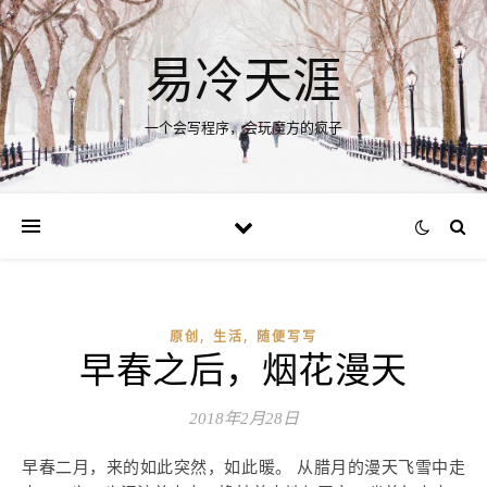
易冷天涯
一个会写程序，会玩魔方的疯子
,
,
原创
生活
随便写写
早春之后，烟花漫天
2018年2月28日
早春二月，来的如此突然，如此暖。 从腊月的漫天飞雪中走