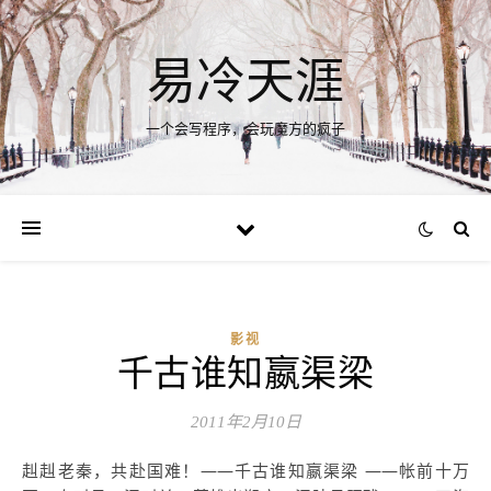
易冷天涯
一个会写程序，会玩魔方的疯子
影视
千古谁知嬴渠梁
2011年2月10日
赳赳老秦，共赴国难！——千古谁知嬴渠梁 ——帐前十万