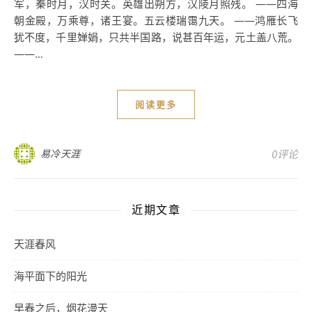
军，秦时月，汉时关。英雄出朔方，汉陵月照残。 ——四海
朝金殿，万乘尊，诸王宴。五云楼瑞霭九天。 ——鸿雁长飞
犹不度，千里婵娟，只共半国路，说甚百年运，元土盖八荒。
——…
阅读更多
易冷天涯
0评论
近期文章
天涯春风
海平面下的阳光
早春之后，烟花漫天