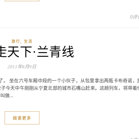
0评
,
旅行
生活
走天下·兰青线
2011年8月9日
动了。 坐在六号车厢中段的一个小伙子，从包里拿出两瓶卡布奇诺，
伙子今天中午刚刚从宁夏北部的城市石嘴山赶来。这趟列车，将带着
叫做…
阅读更多