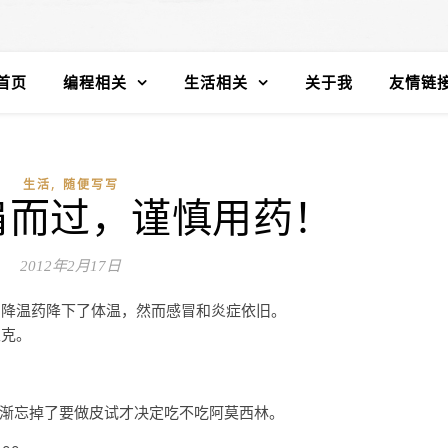
首页
编程相关
生活相关
关于我
友情链
,
生活
随便写写
肩而过，谨慎用药！
2012年2月17日
用降温药降下了体温，然而感冒和炎症依旧。
立克。
渐忘掉了要做皮试才决定吃不吃阿莫西林。