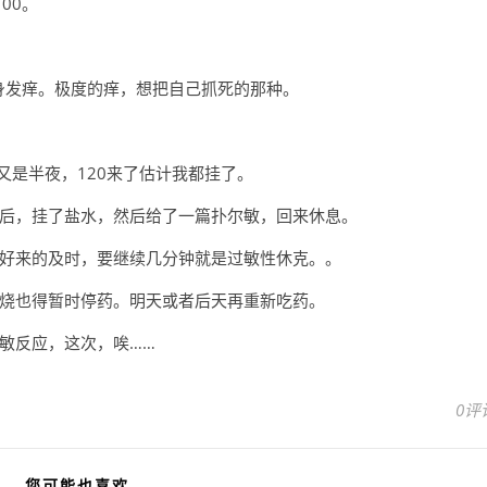
00。
浑身发痒。极度的痒，想把自己抓死的那种。
又是半夜，120来了估计我都挂了。
后，挂了盐水，然后给了一篇扑尔敏，回来休息。
好来的及时，要继续几分钟就是过敏性休克。。
烧也得暂时停药。明天或者后天再重新吃药。
敏反应，这次，唉……
0评
您可能也喜欢