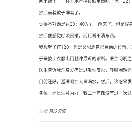
回来躺下，一杯开水严格按照用量吃了药。22：
然后盖着被子睡着了。
觉得不对劲是在23：40左右，醒来了。但是
然后便感觉呼吸困难。而且看不清东西。
我想起了打120，但是又想想自己目前的位置，
于是披上衣服出门就冲最近的诊所。医生问明之
医生告诉我浑身发痒是过敏性皮炎，呼吸困难还
目前还好，遵医嘱在大量喝水，然后，这感冒发
各位，还是注意为好，我二十年都没有过一次过
作者
易冷天涯