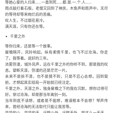
等她心爱的人归来……一直到死……都.是.一.个.人……
雨点敲打着石板，老僧又回到了禅房，木鱼声和雨声中，无尽
的等待却等来绚烂后的苦痛。
叹人生，不过烟花易冷。
满天涯，只有你还在等。
千里之外
等你归来，还是等一个故事。
屋檐隔开，风铃响起。纵有柔情千里，也飞不过沧海。你走
了。我等着。说好的三年。
浓雾弥漫，城外风声，远在千里之外的你听不到，那是我的叹
息。望断天涯，弥漫的还是茫茫一片。
未来不是拆不清，也不是猜不到，只是不忍心去想。回到窗
前，才想起其实结局一开始就已经注定。
千里之外，天涯之外，独身屋檐之下的我在沉默，想你过得可
好。穿过沧海，却是那当年离别一刻。
当年到底不该想，或者是不能想，难道根本不会想？琴声传
来，曾经沧海的无法取代只能让我苦等。
茫茫的山，茫茫的天，远眺山外，远眺天外。就这么一天天，