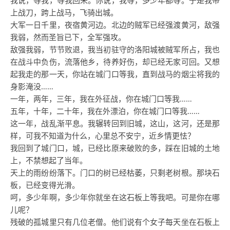
上战刀，跨上战马，飞骑出城。
大军一日千里，夜宿黄河边。北边的贼军已经强渡黄河，敌强
我弱，然而圣旨已下，全军强攻。
敌强我弱，节节败退，我当初驻守的洛阳城被贼军所占，我也
在战斗中负伤，流落他乡，待养好伤，却已经无家可回。又想
起我走的那一天，你站在城门口等我，直到战马的烟尘将我的
身影淹没……
一年，两年，三年，我在外征战，你在城门口等我……
五年，十年，二十年，我在外漂泊，你在城门口等我……
这一年，战乱渐平息。我辗转回到旧城，这山，这河，还是那
样，可我不知道为什么，心里总不安宁，近乡情更怯？
我回到了城门口，城，已经比原来破败的多，踩在旧城的土地
上，不禁想起了当年。
天上的雨纷纷落下。门口的树已经枯萎，只剩老树根。那块石
板，已经变得光滑。
呵，多少年啊，多少年你就坐在这石板上等我吧。可是你在哪
儿呢？
残破的孤城里只有几位老僧。他们说有个女子每天坐在石板上