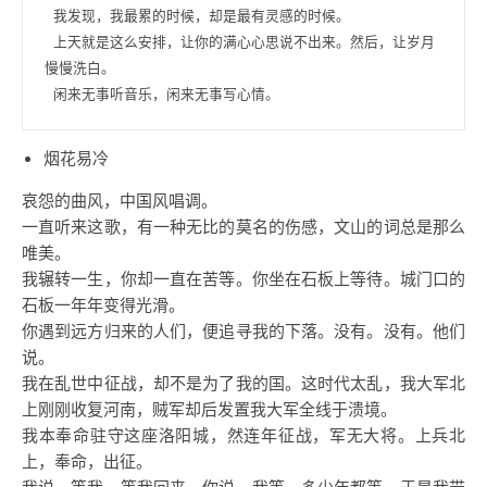
 我发现，我最累的时候，却是最有灵感的时候。

 上天就是这么安排，让你的满心心思说不出来。然后，让岁月
慢慢洗白。

 闲来无事听音乐，闲来无事写心情。
烟花易冷
哀怨的曲风，中国风唱调。
一直听来这歌，有一种无比的莫名的伤感，文山的词总是那么
唯美。
我辗转一生，你却一直在苦等。你坐在石板上等待。城门口的
石板一年年变得光滑。
你遇到远方归来的人们，便追寻我的下落。没有。没有。他们
说。
我在乱世中征战，却不是为了我的国。这时代太乱，我大军北
上刚刚收复河南，贼军却后发置我大军全线于溃境。
我本奉命驻守这座洛阳城，然连年征战，军无大将。上兵北
上，奉命，出征。
我说，等我，等我回来。你说，我等，多少年都等。于是我带