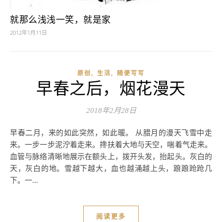
就那么浅浅一笑，就是家
2012年1月11日
,
,
原创
生活
随便写写
早春之后，烟花漫天
2018年2月28日
早春二月，来的如此突然，如此暖。 从腊月的漫天飞雪中走
来。一步一步泥泞着走来。搀扶着大地与天空，喘着气走来。
血管与脉络清晰地展示在额头上，拨开头发，抬起头。灰白的
天，灰白的地。雪越下越大，血也越涌越上头，踉踉跄跄几
下。一…
阅读更多