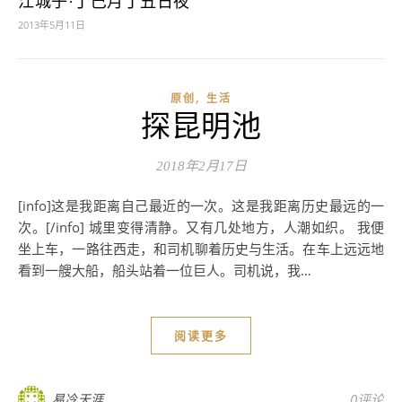
江城子·丁巳月丁丑日夜
2013年5月11日
,
原创
生活
探昆明池
2018年2月17日
[info]这是我距离自己最近的一次。这是我距离历史最远的一
次。[/info] 城里变得清静。又有几处地方，人潮如织。 我便
坐上车，一路往西走，和司机聊着历史与生活。在车上远远地
看到一艘大船，船头站着一位巨人。司机说，我…
阅读更多
易冷天涯
0评论